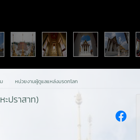
รม
หน่วยงานผู้ดูแลแหล่งมรดกโลก
ลหะปราสาท)