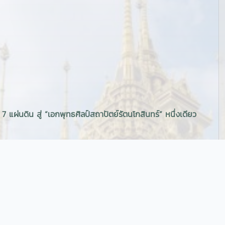
แผ่นดิน สู่ “เอกพุทธศิลป์สถาปัตย์รัตนโกสินทร์” หนึ่งเดียว
ด็จพระนั่งเกล้าเจ้าอยู่หัว รัชกาลที่ 3 โปรดเกล้าฯ ให้สถาปนา
ระเจ้าหลานเธอ พระองค์เจ้าโสมนัสวัฒนาวดี พระราชนัดดา
อ พระองค์เจ้า สร้างขึ้นเมื่อ พ.ศ. 2389 ต่อมาได้รับการ
วดี บรมอัครราชเทวี พระอัครมเหสีพระองค์แรกในพระบาท
็นชื่อดั้งเดิมของอินเดีย เรียกมาแต่ครั้งสมัยพุทธกาล หมาย