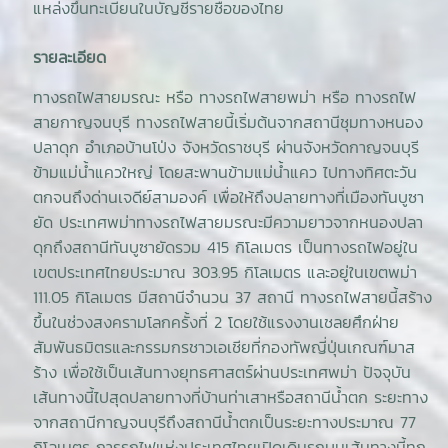
แหล่งขึ้นทะเบียนในบัญชีรายชื่อของไทย
รายละเอียด
ทางรถไฟสายมรณะ หรือ ทางรถไฟสายพม่า หรือ ทางรถไฟ
สายกาญจนบุรี ทางรถไฟสายนี้เริ่มต้นจากสถานีชุมทางหนอง
ปลาดุก อำเภอบ้านโป่ง จังหวัดราชบุรี ผ่านจังหวัดกาญจนบุรี
ข้ามแม่น้ำแควใหญ่ โดยสะพานข้ามแม่น้ำแคว ไปทางทิศตะวัน
ตกจนถึงด่านเจดีย์สามองค์ เพื่อให้ถึงปลายทางที่เมืองทันบูซา
ยัด ประเทศพม่าทางรถไฟสายมรณะมีความยาวจากหนองปลา
ดุกถึงสถานีทันบูซายัดรวม 415 กิโลเมตร เป็นทางรถไฟอยู่ใน
เขตประเทศไทยประมาณ 303.95 กิโลเมตร และอยู่ในเขตพม่า
111.05 กิโลเมตร มีสถานีจำนวน 37 สถานี ทางรถไฟสายนี้สร้าง
ขึ้นในช่วงสงครามโลกครั้งที่ 2 โดยใช้แรงงานเชลยศึกฝ่าย
สัมพันธมิตรและกรรมกรชาวเอเชียที่กองทัพญี่ปุ่นเกณฑ์มาส
ร้าง เพื่อใช้เป็นเส้นทางยุทธศาสตร์ผ่านประเทศพม่า ปัจจุบัน
เส้นทางนี้ไปสุดปลายทางที่บ้านท่าเสาหรือสถานีน้ำตก ระยะทาง
จากสถานีกาญจนบุรีถึงสถานีน้ำตกเป็นระยะทางประมาณ 77
กิโลเมตร การรถไฟแห่งประเทศไทยเปิดเดินรถบนเส้นทางนี้ทุก