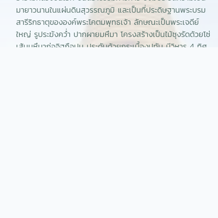
มายาวนานในแผ่นดินสุวรรณภูมิ และเป็นที่ประดิษฐานพระบรม
สารีริกธาตุขององค์พระโคตมพุทธเจ้า ลักษณะเป็นพระเจดีย์
ใหญ่ รูประฆังคว่ำ ปากผายมหึมา โครงสร้างเป็นไม้ซุงรัดด้วยโซ่
เส้นมหึมาก่ออิฐถือปูน ประดับด้วยกระเบื้องปูทับ มีวิหาร 4 ทิศ
กำแพงแก้ว 2 ชั้น เป็นที่เคารพสักการบูชาของบรรดา
พุทธศาสนิกชนทั่วโลก
พระปฐมเจดีย์ เดิมเรียกว่า ‘พระธมเจดีย์’ มีฐานะเป็นมหาธาตุ
หลวงของแผ่นดินสุวรรณภูมิ พระบาทสมเด็จพระจอมเกล้าเจ้า
อยู่หัว (รัชกาลที่ 4) มีพระราชวินิจฉัยว่า พระธมเจดีย์องค์นี้อาจ
สร้างขึ้นเมื่อคราวพระสมณทูตในพระเจ้าอโศกมหาราช เดินทาง
มาเผยแผ่ศาสนายังสุวรรณภูมิก็เป็นได้ เพราะพระเจดีย์เดิมมี
ลักษณะทรงโอคว่ำ แบบเดียวกับพระสถูปสาญจี แต่ปรากฏว่ามี
ยอดเป็นแบบปรางค์ ซึ่งพระองค์ฯ มีพระราชวินิจฉัยว่า อาจมี
เจ้านายพระองค์ใดมาบูรณะไว้ก็เป็นได้ ทั้งนี้จึงพระราชทานนาม
ใหม่ว่าพระปฐมเจดีย์ ด้วยทรงเชื่อว่านี่คือเจดีย์แห่งแรกของ
สุวรรณภูมิ และในทุกปีทางวัดได้จัดให้มีงานเทศกาลนมัสการ
องค์พระปฐมเจดีย์ ในวันขึ้น 12 ค่ำ เดือน 12 ถึง วันแรม 5 ค่ำ